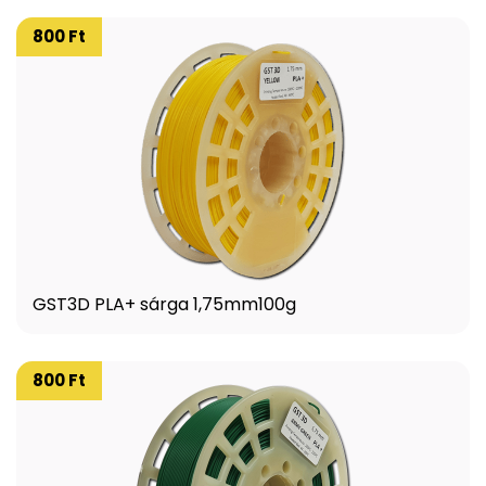
800 Ft
GST3D PLA+ sárga 1,75mm100g
800 Ft