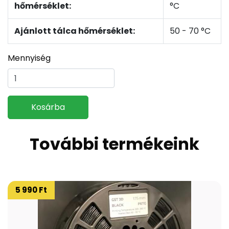
hőmérséklet:
°C
Ajánlott tálca hőmérséklet:
50 - 70 °C
Mennyiség
Kosárba
További termékeink
5 990 Ft