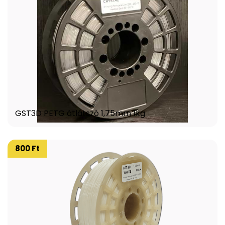
GST3D PETG átlátszó 1,75mm 1kg
800 Ft