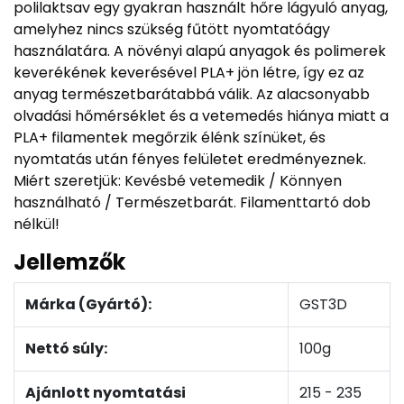
polilaktsav egy gyakran használt hőre lágyuló anyag,
amelyhez nincs szükség fűtött nyomtatóágy
használatára. A növényi alapú anyagok és polimerek
keverékének keverésével PLA+ jön létre, így ez az
anyag természetbarátabbá válik. Az alacsonyabb
olvadási hőmérséklet és a vetemedés hiánya miatt a
PLA+ filamentek megőrzik élénk színüket, és
nyomtatás után fényes felületet eredményeznek.
Miért szeretjük: Kevésbé vetemedik / Könnyen
használható / Természetbarát. Filamenttartó dob
nélkül!
Jellemzők
Márka (Gyártó):
GST3D
Nettó súly:
100g
Ajánlott nyomtatási
215 - 235