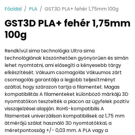
Főoldal
PLA
GST3D PLA+ fehér 1,75mm 100g
GST3D PLA+ fehér 1,75mm
100g
Rendkívül sima technológia Ultra sima
technológiának köszönhetően gyönyörűen és simán
lehet nyomtatni, ami elősegíti a kényesebb tárgy
elkészítését. Vákuum csomagolás Vákuumos zárt
csomagolás garantálja a legjobb teljesítményt
azáltal, hogy szárazon tartja a filamentet. Magas
kompatibilitás A filamenteket különböző márkájú 3D
nyomtatókon tesztelték a piacon az ügyfelek pozitív
visszajelzései alapján. RoHS-kompatibilis A
filamentek univerzálisan kompatibilisek az 1,75 mm
átmérőjű szálat használó 3D nyomtatókkal, a
méretpontosság +/- 0,03 mm. A PLA vagy a