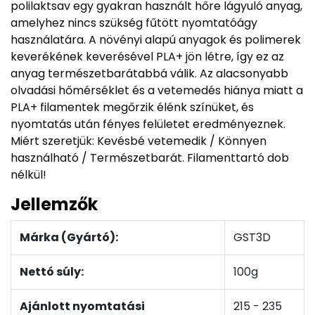
polilaktsav egy gyakran használt hőre lágyuló anyag,
amelyhez nincs szükség fűtött nyomtatóágy
használatára. A növényi alapú anyagok és polimerek
keverékének keverésével PLA+ jön létre, így ez az
anyag természetbarátabbá válik. Az alacsonyabb
olvadási hőmérséklet és a vetemedés hiánya miatt a
PLA+ filamentek megőrzik élénk színüket, és
nyomtatás után fényes felületet eredményeznek.
Miért szeretjük: Kevésbé vetemedik / Könnyen
használható / Természetbarát. Filamenttartó dob
nélkül!
Jellemzők
Márka (Gyártó):
GST3D
Nettó súly:
100g
Ajánlott nyomtatási
215 - 235