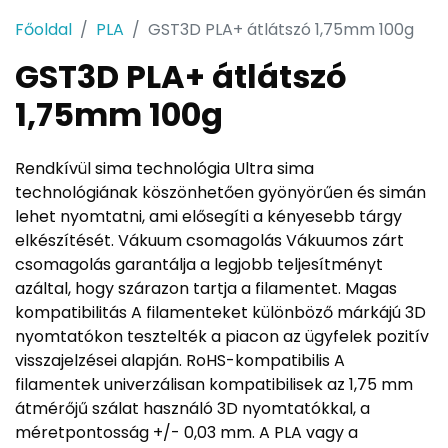
Főoldal
PLA
GST3D PLA+ átlátszó 1,75mm 100g
GST3D PLA+ átlátszó
1,75mm 100g
Rendkívül sima technológia Ultra sima
technológiának köszönhetően gyönyörűen és simán
lehet nyomtatni, ami elősegíti a kényesebb tárgy
elkészítését. Vákuum csomagolás Vákuumos zárt
csomagolás garantálja a legjobb teljesítményt
azáltal, hogy szárazon tartja a filamentet. Magas
kompatibilitás A filamenteket különböző márkájú 3D
nyomtatókon tesztelték a piacon az ügyfelek pozitív
visszajelzései alapján. RoHS-kompatibilis A
filamentek univerzálisan kompatibilisek az 1,75 mm
átmérőjű szálat használó 3D nyomtatókkal, a
méretpontosság +/- 0,03 mm. A PLA vagy a