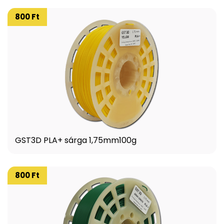
800 Ft
GST3D PLA+ sárga 1,75mm100g
800 Ft