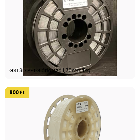
GST3D PETG átlátszó 1,75mm 1kg
800 Ft