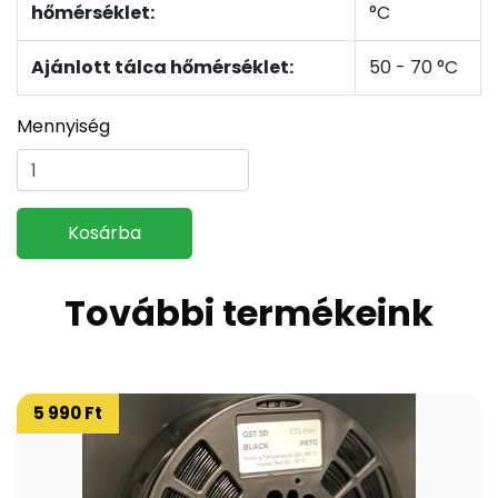
hőmérséklet:
°C
Ajánlott tálca hőmérséklet:
50 - 70 °C
Mennyiség
Kosárba
További termékeink
5 990 Ft