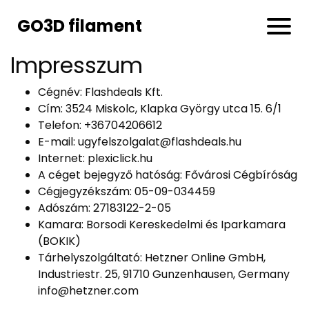
GO3D filament
Impresszum
Cégnév: Flashdeals Kft.
Cím: 3524 Miskolc, Klapka György utca 15. 6/1
Telefon: +36704206612
E-mail:
ugyfelszolgalat@flashdeals.hu
Internet: plexiclick.hu
A céget bejegyző hatóság: Fővárosi Cégbíróság
Cégjegyzékszám: 05-09-034459
Adószám: 27183122-2-05
Kamara: Borsodi Kereskedelmi és Iparkamara
(BOKIK)
Tárhelyszolgáltató: Hetzner Online GmbH,
Industriestr. 25, 91710 Gunzenhausen, Germany
info@hetzner.com