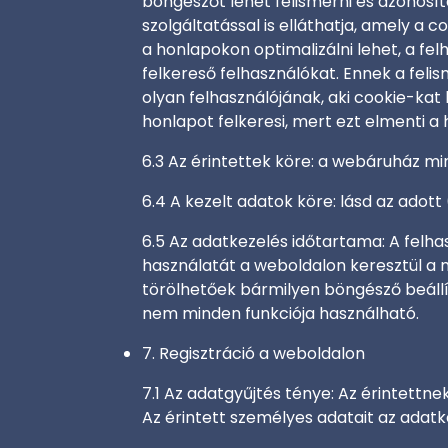
böngészőt lehet felismerni és azonosít
szolgáltatással is elláthatja, amely a 
a honlapokon optimalizálni lehet, a fe
felkereső felhasználókat. Ennek a fel
olyan felhasználójának, aki cookie-ka
honlapot felkeresi, mert ezt elmenti a
6.3 Az érintettek köre: a webáruház mi
6.4 A kezelt adatok köre: lásd az adott
6.5 Az adatkezelés időtartama: A felh
használatát a weboldalon keresztül a m
törölhetőek bármilyen böngésző beállít
nem minden funkciója használható.
7. Regisztráció a weboldalon
7.1 Az adatgyűjtés ténye: Az érintett
Az érintett személyes adatait az adatke