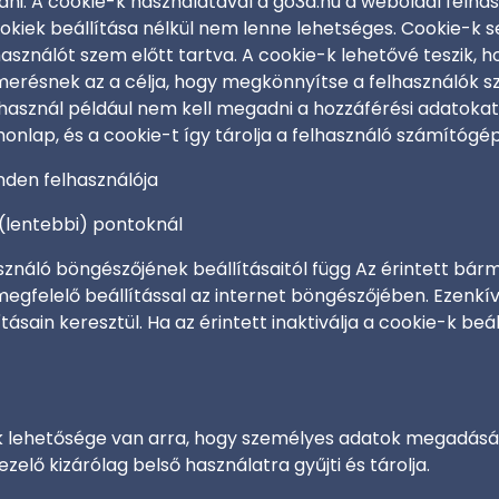
ani. A cookie-k használatával a go3d.hu a weboldal felha
cookiek beállítása nélkül nem lenne lehetséges. Cookie-k 
lhasználót szem előtt tartva. A cookie-k lehetővé teszik,
ismerésnek az a célja, hogy megkönnyítse a felhasználók 
t használ például nem kell megadni a hozzáférési adatok
 honlap, és a cookie-t így tárolja a felhasználó számítóg
nden felhasználója
 (lentebbi) pontoknál
asználó böngészőjének beállításaitól függ Az érintett bá
egfelelő beállítással az internet böngészőjében. Ezenkív
ásain keresztül. Ha az érintett inaktiválja a cookie-k be
nek lehetősége van arra, hogy személyes adatok megadásáv
zelő kizárólag belső használatra gyűjti és tárolja.