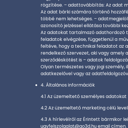
rögzítése. – adattovábbítás: Az adat 
Az adat bárki számára történő hozzáfér
többé nem lehetséges. – adatmegjelölé
azonosító jelzéssel ellátása további 
Az adatokat tartalmazó adathordozó te
feladatok elvégzése, függetlenül a mű
feltéve, hogy a technikai feladatot az 
rendelkező szervezet, aki vagy amely 
szerződéskötést is – adatok feldolgozá
Olyan természetes vagy jogi személy, i
adatkezelővel vagy az adatfeldolgozóv
4. Általános információk
4.1 Az üzemeltető személyes adatokat 
4.2 Az üzemeltető marketing célú levele
4.3 A hírlevélről az Érintett bármikor le
ugyfelszolgalat@go3d.hu
email címen.