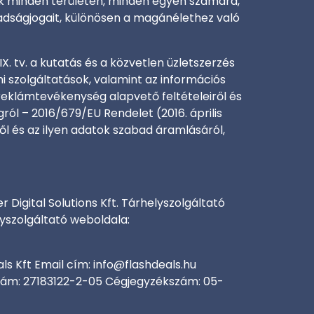
sok minden területén, minden egyén számára,
badságjogait, különösen a magánélethez való
IX. tv. a kutatás és a közvetlen üzletszerzés
mi szolgáltatások, valamint az információs
 reklámtevékenység alapvető feltételeiről és
gról – 2016/679/EU Rendelet (2016. április
 és az ilyen adatok szabad áramlásáról,
 Digital Solutions Kft. Tárhelyszolgáltató
yszolgáltató weboldala:
ls Kft Email cím:
info@flashdeals.hu
ószám: 27183122-2-05 Cégjegyzékszám: 05-