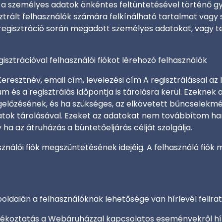
ek a személyes adatok önkéntes feltüntetésével történő g
trált felhasználók számára felkínálható tartalmat vagy sz
gisztráció során megadott személyes adatokat, vagy tel
gisztrációval felhasználói fiókot lérehozó felhasználók
eresztnév, email cím, levelezési cím A regisztrálással az 
um és a regisztrálás időpontja is tárolásra kerül. Ezekne
gelőzésének, és ha szükséges, az elkövetett bűncselekmén
datok tárolásával. Ezeket az adatokat nem továbbítom har
 ha az átruházás a büntetőeljárás célját szolgálja.
asználói fiók megszüntetésének idejéig. A felhasználó fi
eboldalán a felhasználóknak lehetősége van hírlevél feli
ájékoztatás a Webáruházzal kapcsolatos eseményekről hírl