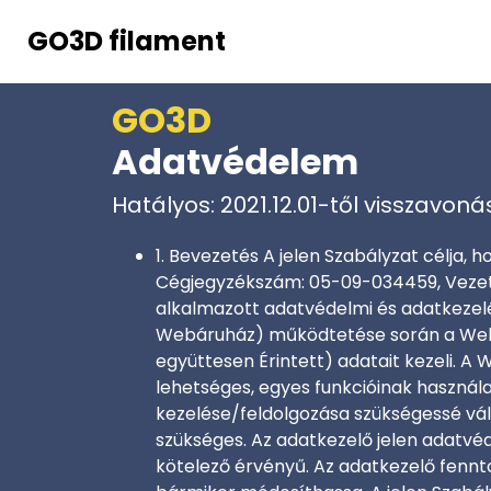
GO3D filament
GO3D
Adatvédelem
Hatályos: 2021.12.01-től visszavoná
1. Bevezetés A jelen Szabályzat célja, 
Cégjegyzékszám: 05-09-034459, Vezetv
alkalmazott adatvédelmi és adatkezelé
Webáruház) működtetése során a Webár
együttesen Érintett) adatait kezeli. 
lehetséges, egyes funkcióinak haszná
kezelése/feldolgozása szükségessé váli
szükséges. Az adatkezelő jelen adatvéd
kötelező érvényű. Az adatkezelő fennta