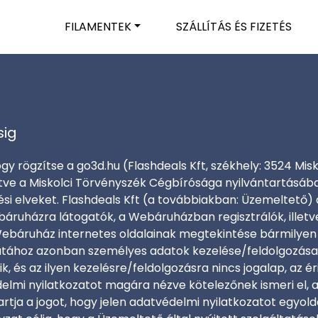
FILAMENTEK
SZÁLLÍTÁS ÉS FIZETÉS
sig
hogy rögzítse a go3d.hu (Flashdeals Kft, székhely: 3524 Mis
e a Miskolci Törvényszék Cégbírósága nyilvántartásába
si elveket. Flashdeals Kft (a továbbiakban: Üzemeltető)
uházra látogatók, a Webáruházban regisztrálók, illetve
A Webáruház internetes oldalainak megtekintése bármilyen
latához azonban személyes adatok kezelése/feldolgozása
k, és az ilyen kezelésre/feldolgozásra nincs jogalap, az 
elmi nyilatkozatot magára nézve kötelezőnek ismeri el, 
rtja a jogot, hogy jelen adatvédelmi nyilatkozatot egyold