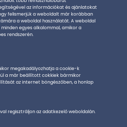
sználóit több felhasználóbarát
segítségével az információkat és ajánlatokat
 hogy felismerjük a weboldalt már korábban
számára a weboldal használatát. A weboldal
at minden egyes alkalommal, amikor a
épes rendszerén.
rmikor megakadályozhatja a cookie-k
ül a már beállított cokkiek bármikor
állítását az internet böngészőben, a honlap
al regisztráljon az adatkezelő weboldalán.