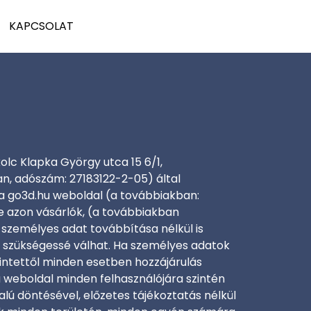
KAPCSOLAT
kolc Klapka György utca 15 6/1,
n, adószám: 27183122-2-05) által
 a go3d.hu weboldal (a továbbiakban:
 azon vásárlók, (a továbbiakban
 személyes adat továbbítása nélkül is
 szükségessé válhat. Ha személyes adatok
érintettől minden esetben hozzájárulás
a weboldal minden felhasználójára szintén
alú döntésével, előzetes tájékoztatás nélkül