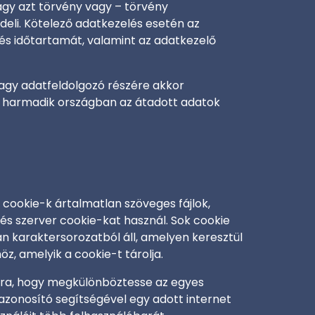
vagy azt törvény vagy – törvény
eli. Kötelező adatkezelés esetén az
lés időtartamát, valamint az adatkezelő
agy adatfeldolgozó részére akkor
s a harmadik országban az átadott adatok
A cookie-k ártalmatlan szöveges fájlok,
és szerver cookie-kat használ. Sok cookie
n karaktersorozatból áll, amelyen keresztül
z, amelyik a cookie-t tárolja.
ámára, hogy megkülönböztesse az egyes
azonosító segítségével egy adott internet