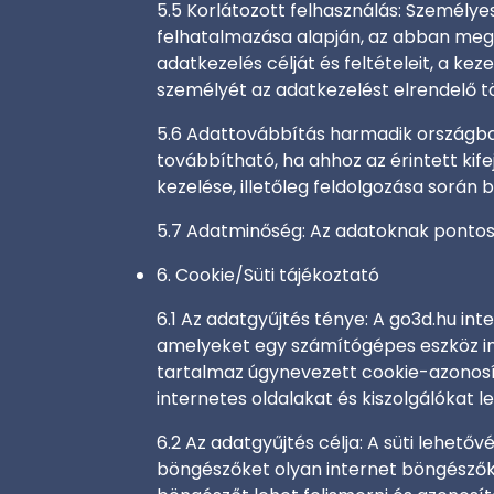
5.5 Korlátozott felhasználás: Személye
felhatalmazása alapján, az abban megh
adatkezelés célját és feltételeit, a k
személyét az adatkezelést elrendelő 
5.6 Adattovábbítás harmadik országba
továbbítható, ha ahhoz az érintett kif
kezelése, illetőleg feldolgozása során
5.7 Adatminőség: Az adatoknak pontosna
6. Cookie/Süti tájékoztató
6.1 Az adatgyűjtés ténye: A go3d.hu int
amelyeket egy számítógépes eszköz int
tartalmaz úgynevezett cookie-azonosít
internetes oldalakat és kiszolgálókat 
6.2 Az adatgyűjtés célja: A süti lehet
böngészőket olyan internet böngészőkt