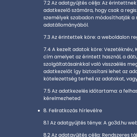
7.2 Az adatgyűjtés célja: Az érintettn
adatkezelő számára, hogy csak a regisz
személyek szabadon módosíthatják a re
adatállományából.
7.3 Az érintettek köre: a weboldalon re
7.4 A kezelt adatok köre: Vezetéknév, K
cím amelyet az érintett használ, a dát
szolgáltatásainkkal való visszaélés me
adatkezelőt így biztosítani lehet az a
kötelezettség terheli az adatokat, vagy
7.5 Az adatkezelés időtartama: a felh
kérelmezheted
8. Feliratkozás hírlevélre
8.1 Az adatgyűjtés ténye: A go3d.hu w
8.2 Az adatgyűjtés célja: Rendszeres t