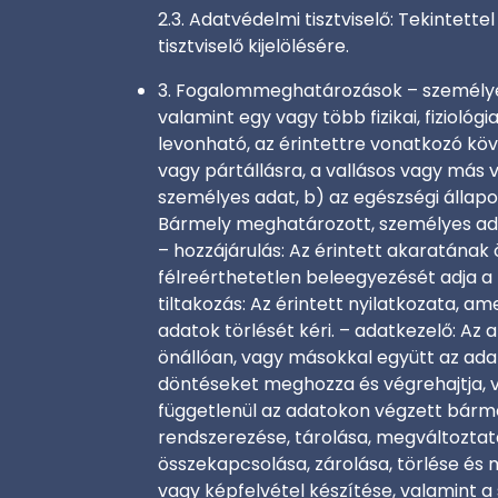
2.3. Adatvédelmi tisztviselő: Tekinte
tisztviselő kijelölésére.
3. Fogalommeghatározások – személyes 
valamint egy vagy több fizikai, fiziológ
levonható, az érintettre vonatkozó köve
vagy pártállásra, a vallásos vagy más 
személyes adat, b) az egészségi állapo
Bármely meghatározott, személyes ada
– hozzájárulás: Az érintett akaratának
félreérthetetlen beleegyezését adja a
tiltakozás: Az érintett nyilatkozata, a
adatok törlését kéri. – adatkezelő: Az 
önállóan, vagy másokkal együtt az ada
döntéseket meghozza és végrehajtja, va
függetlenül az adatokon végzett bárme
rendszerezése, tárolása, megváltoztat
összekapcsolása, zárolása, törlése é
vagy képfelvétel készítése, valamint a 