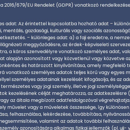
ttel a 2016/679/EU Rendelet (GDPR) vonatkozó rendelkezé
adat: Az érintettel kapcsolatba hozható adat – különösen
iai, mentális, gazdasági, kulturális vagy szociális azonossá
tkeztetés. – különleges adat: a) a faji eredetre, a nemze
világnézeti meggyőződésre, az érdek-képviseleti szervezet
tra, a káros szenvedélyre vonatkozó személyes adat, vala
t alapján azonosított vagy közvetlenül vagy közvetve az
 önkéntes és határozott kinyilvánítása, amely megfelelő t
 rá vonatkozó személyes adatok teljes körű vagy egyes m
mellyel személyes adatainak kezelését kifogásolja, és az a
a természetes vagy jogi személy, illetve jogi személyiség
tok kezelésének célját meghatározza, az adatkezelésre (
gy az általa megbízott adatfeldolgozóval végrehajtatja. 
ly művelet vagy a műveletek összessége, így különösen gy
ása, felhasználása, lekérdezése, továbbítása, nyilvánoss
s megsemmisítése, valamint az adatok további felhaszná
személy azonosítására alkalmas fizikai jellemzők (pl. ujj