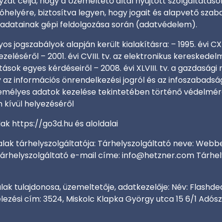
yzat célja, hogy a Üzemeltető által nyújtott szolgáltatá
óhelyére, biztosítva legyen, hogy jogait és alapvető sza
s adatainak gépi feldolgozása során (adatvédelem).
yos jogszabályok alapján került kialakításra: – 1995. évi CX
zeléséről – 2001. évi CVIII. tv. az elektronikus kereskedel
sok egyes kérdéseiről – 2008. évi XLVIII. tv. a gazdasági
ny az információs önrendelkezési jogról és az infoszabadsá
mélyes adatok kezelése tekintetében történő védelméről
 kívül helyezéséről
ak https://go3d.hu és aloldalai
lak tárhelyszolgáltatója: Tárhelyszolgáltató neve: Webber
Tárhelyszolgáltató e-mail címe:
info@hetzner.com
Tárhel
lak tulajdonosa, üzemeltetője, adatkezelője: Név: Flashdea
velezési cím: 3524, Miskolc Klapka György utca 15 6/1 Ad