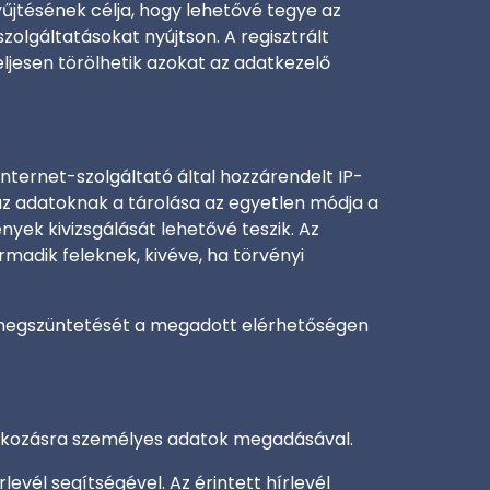
yűjtésének célja, hogy lehetővé tegye az
olgáltatásokat nyújtson. A regisztrált
jesen törölhetik azokat az adatkezelő
Internet-szolgáltató által hozzárendelt IP-
k az adatoknak a tárolása az egyetlen módja a
yek kivizsgálását lehetővé teszik. Az
madik feleknek, kivéve, ha törvényi
ók megszüntetését a megadott elérhetőségen
ratkozásra személyes adatok megadásával.
evél segítségével. Az érintett hírlevél