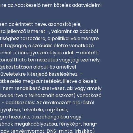
seire az Adatkezelő nem köteles adatvédelmi
 az érintett neve, azonosító jele,
gára jellemző ismeret -, valamint az adatból
tiséghez tartozásra, a politikai véleményre
i tagságra, a szexuális életre vonatkozó
mint a bűnügyi személyes adat. – érintett:
onosítható természetes vagy jogi személy.
ájékoztatáson alapul, és amellyel
űveletekre kiterjedő kezeléséhez. –
datkezelés megszüntetését, illetve a kezelt
gel nem rendelkező szervezet, aki vagy amely
beleértve a felhasznált eszközt) vonatkozó
– adatkezelés: Az alkalmazott eljárástól
űjtése, felvétele, rögzítése,
ágra hozatala, összehangolása vagy
lásának megakadályozása, fénykép-, hang-
- vagy tenyérnyomat, DNS-minta, íriszkép)