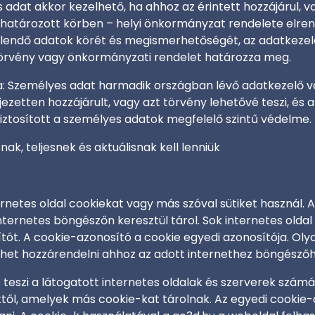
s adat akkor kezelhető, ha ahhoz az érintett hozzájárul, 
atározott körben – helyi önkormányzat rendelete elrend
ezelendő adatok körét és megismerhetőségét, az adatkeze
törvény vagy önkormányzati rendelet határozza meg.
: Személyes adat harmadik országban lévő adatkezelő v
ejezetten hozzájárult, vagy azt törvény lehetővé teszi, é
 biztosított a személyes adatok megfelelő szintű védelme.
k, teljesnek és aktuálisnak kell lenniük
ernetes oldal cookiekat vagy más szóval sütiket használ. 
ernetes böngészőn keresztül tárol. Sok internetes oldal 
ót. A cookie-azonosító a cookie egyedi azonosítója. Olya
lehet hozzárendelni ahhoz az adott internethez böngészőhö
ővé teszi a látogatott internetes oldalak és szerverek sz
ől, amelyek más cookie-kat tárolnak. Az egyedi cookie-