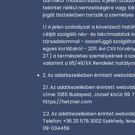
bármikor módosíthassa. A jelen Szabál
tekintet nélkül nemzetiségére vagy lak
jogát tiszteletben tartsák a személye
1.1 A jelen szabályzat a következő hatál
célját szolgáló név- és lakcímadatok ke
társadalommal – összefüggő szolgáltatá
egyes korlátairól – 2011. évi CXII törvé
27.) a természetes személyeknek a sze
valamint a 95/46/EK Rendelet hatályon
2. Az adatkezelésben érintett weboldal
2.1. Az adatkezelésben érintett webolda
címe: 1085 Budapest, József körút 69. 
https://hetzner.com
2.2. Az adatkezelésben érintet webolda
Telefon: +36 20 578 3002 Székhely, le
09-034459