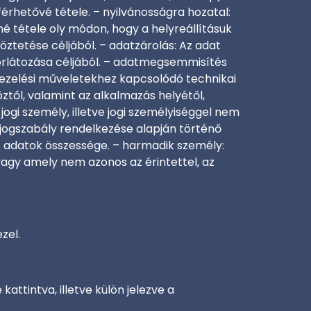
rhetővé tétele. – nyilvánosságra hozatal:
é tétele oly módon, hogy a helyreállításuk
ztetése céljából. – adatzárolás: Az adat
orlátozása céljából. – adatmegsemmisítés
kezelési műveletekhez kapcsolódó technikai
től, valamint az alkalmazás helyétől,
jogi személy, illetve jogi személyiséggel nem
 jogszabály rendelkezése alapján történő
lt adatok összessége. – harmadik személy:
vagy amely nem azonos az érintettel, az
zel.
kattintva, illetve külön jelezve a