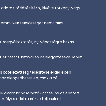
n adatok törlését kérni, kivéve törvényi vagy
semmilyen felelősséget nem vállal.
s, megváltoztatás, nyilvánosságra hozás,
z érintett tudtával és beleegyezésével lehet
és kötelezettség teljesítése érdekében
hoz elengedhetetlen, csak a cél
k akkor kapcsolhatók össze, ha az érintett
emélyes adatra nézve teljesülnek.