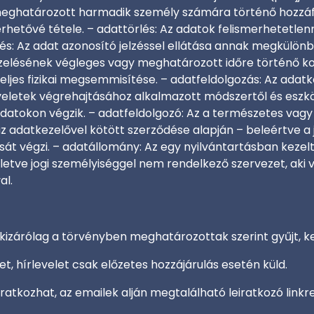
meghatározott harmadik személy számára történő hozzáfé
hetővé tétele. – adattörlés: Az adatok felismerhetetlenn
s: Az adat azonosító jelzéssel ellátása annak megkülönbö
kezelésének végleges vagy meghatározott időre történő k
ljes fizikai megsemmisítése. – adatfeldolgozás: Az adat
veletek végrehajtásához alkalmazott módszertől és eszköz
adatokon végzik. – adatfeldolgozó: Az a természetes vagy 
az adatkezelővel kötött szerződése alapján – beleértve a
sát végzi. – adatállomány: Az egy nyilvántartásban keze
lletve jogi személyiséggel nem rendelkező szervezet, aki 
al.
kizárólag a törvényben meghatározottak szerint gyűjt, ke
t, hírlevelet csak előzetes hozzájárulás esetén küld.
iratkozhat, az emailek alján megtalálható leiratkozó linkre 