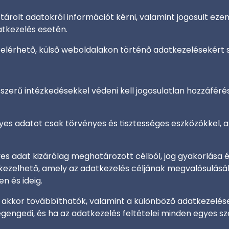
 tárolt adatokról információt kérni, valamint jogosult eze
tkezelés esetén.
l elérhető, külső weboldalakon történő adatkezelésekért 
sszerű intézkedésekkel védeni kell jogosulatlan hozzáféré
yes adatot csak törvényes és tisztességes eszközökkel, a
es adat kizárólag meghatározott célból, jog gyakorlása 
kezelhető, amely az adatkezelés céljának megvalósulásá
 és ideig.
akkor továbbíthatók, valamint a különböző adatkezelése
gengedi, és ha az adatkezelés feltételei minden egyes sz