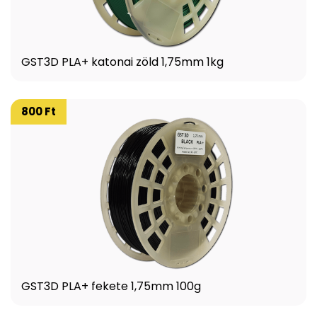
GST3D PLA+ katonai zöld 1,75mm 1kg
800 Ft
GST3D PLA+ fekete 1,75mm 100g