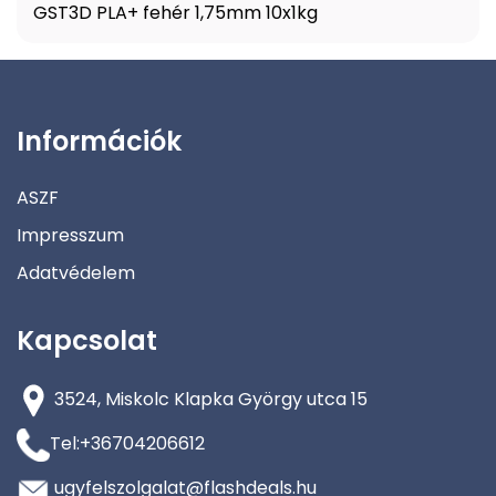
GST3D PLA+ fehér 1,75mm 10x1kg
Információk
ASZF
Impresszum
Adatvédelem
Kapcsolat
3524, Miskolc Klapka György utca 15
Tel:+36704206612
ugyfelszolgalat@flashdeals.hu