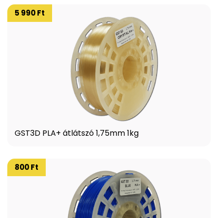
5 990 Ft
GST3D PLA+ átlátszó 1,75mm 1kg
800 Ft