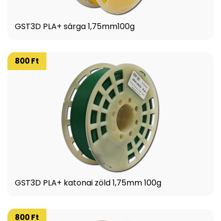
GST3D PLA+ sárga 1,75mm100g
800 Ft
GST3D PLA+ katonai zöld 1,75mm 100g
800 Ft