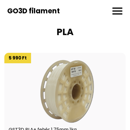
GO3D filament
PLA
5 990 Ft
GST3D PLA+ fehér 1,75mm 1kg