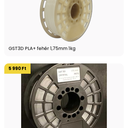
GST3D PLA+ fehér 1,75mm 1kg
5 990 Ft