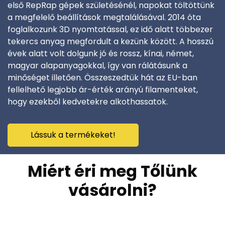
első RepRap gépek születésénél, napokat töltöttünk
a megfelelő beállítások megtalálásával. 2014 óta
foglalkozunk 3D nyomtatással, ez idő alatt többezer
tekercs anyag megfordult a kezünk között. A hosszú
évek alatt volt dolgunk jó és rossz, kínai, német,
magyar alapanyagokkal, így van rálátásunk a
minőséget illetően. Összeszedtük hát az EU-ban
fellelhető legjobb ár-érték arányú filamenteket,
hogy ezekből kedvetekre alkothassatok.
Lássuk a termékeket!
Miért éri meg Tőlünk
vásárolni?