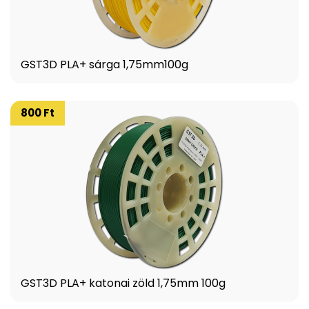
GST3D PLA+ sárga 1,75mm100g
800 Ft
GST3D PLA+ katonai zöld 1,75mm 100g