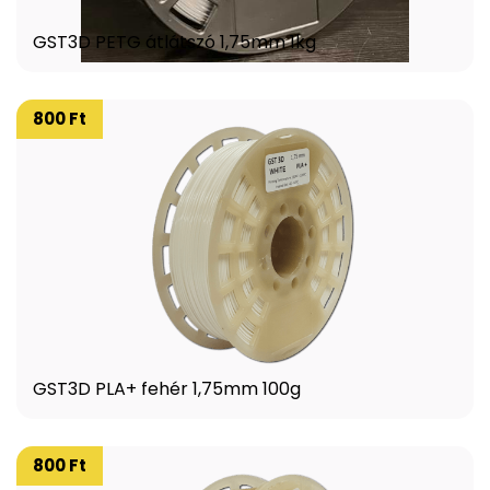
GST3D PETG átlátszó 1,75mm 1kg
800 Ft
GST3D PLA+ fehér 1,75mm 100g
800 Ft